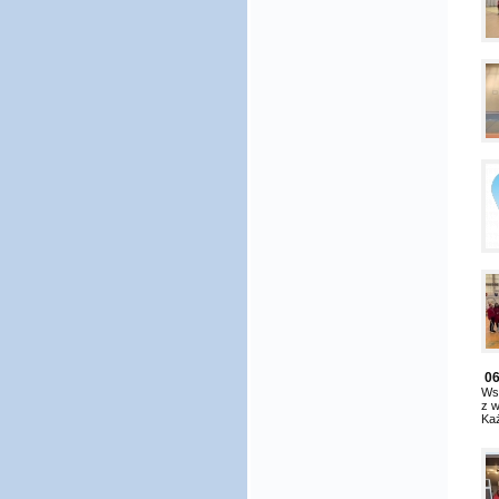
06
Wsz
z 
Każ