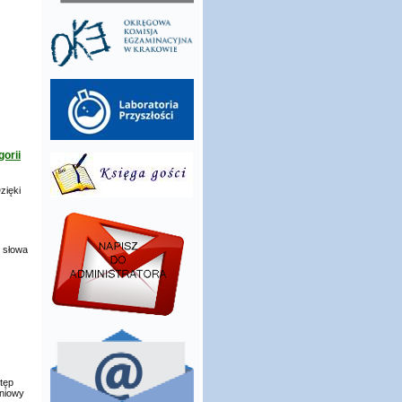
orii
zięki
o słowa
tęp
niowy