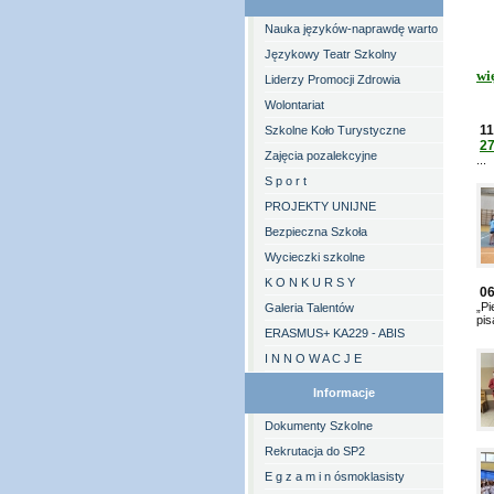
Nauka języków-naprawdę warto
Językowy Teatr Szkolny
wi
Liderzy Promocji Zdrowia
Wolontariat
11
Szkolne Koło Turystyczne
27
Zajęcia pozalekcyjne
...
S p o r t
PROJEKTY UNIJNE
Bezpieczna Szkoła
Wycieczki szkolne
K O N K U R S Y
06
„Pi
Galeria Talentów
pis
ERASMUS+ KA229 - ABIS
I N N O W A C J E
Informacje
Dokumenty Szkolne
Rekrutacja do SP2
E g z a m i n ósmoklasisty