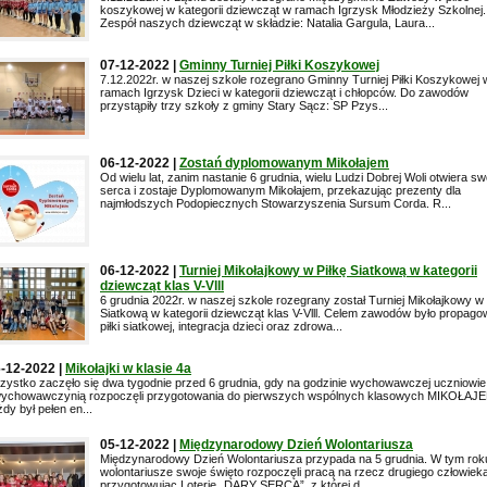
koszykowej w kategorii dziewcząt w ramach Igrzysk Młodzieży Szkolnej.
Zespół naszych dziewcząt w składzie: Natalia Gargula, Laura...
07-12-2022 |
Gminny Turniej Piłki Koszykowej
7.12.2022r. w naszej szkole rozegrano Gminny Turniej Piłki Koszykowej 
ramach Igrzysk Dzieci w kategorii dziewcząt i chłopców. Do zawodów
przystąpiły trzy szkoły z gminy Stary Sącz: SP Pzys...
06-12-2022 |
Zostań dyplomowanym Mikołajem
Od wielu lat, zanim nastanie 6 grudnia, wielu Ludzi Dobrej Woli otwiera sw
serca i zostaje Dyplomowanym Mikołajem, przekazując prezenty dla
najmłodszych Podopiecznych Stowarzyszenia Sursum Corda. R...
06-12-2022 |
Turniej Mikołajkowy w Piłkę Siatkową w kategorii
dziewcząt klas V-Vlll
6 grudnia 2022r. w naszej szkole rozegrany został Turniej Mikołajkowy w 
Siatkową w kategorii dziewcząt klas V-Vlll. Celem zawodów było propago
piłki siatkowej, integracja dzieci oraz zdrowa...
-12-2022 |
Mikołajki w klasie 4a
ystko zaczęło się dwa tygodnie przed 6 grudnia, gdy na godzinie wychowawczej uczniowie
wychowawczynią rozpoczęli przygotowania do pierwszych wspólnych klasowych MIKOŁAJE
dy był pełen en...
05-12-2022 |
Międzynarodowy Dzień Wolontariusza
Międzynarodowy Dzień Wolontariusza przypada na 5 grudnia. W tym rok
wolontariusze swoje święto rozpoczęli pracą na rzecz drugiego człowieka
przygotowując Loterię „DARY SERCA”, z której d...