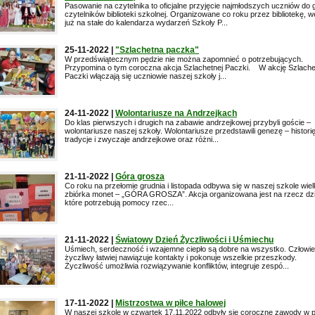
Pasowanie na czytelnika to oficjalne przyjęcie najmłodszych uczniów do 
czytelników biblioteki szkolnej. Organizowane co roku przez bibliotekę, w
już na stałe do kalendarza wydarzeń Szkoły P...
25-11-2022 |
"Szlachetna paczka"
W przedświątecznym pędzie nie można zapomnieć o potrzebujących.
Przypomina o tym coroczna akcja Szlachetnej Paczki. W akcję Szlache
Paczki włączają się uczniowie naszej szkoły j...
24-11-2022 |
Wolontariusze na Andrzejkach
Do klas pierwszych i drugich na zabawie andrzejkowej przybyli goście –
wolontariusze naszej szkoły. Wolontariusze przedstawili genezę – historię
tradycje i zwyczaje andrzejkowe oraz różni...
21-11-2022 |
Góra grosza
Co roku na przełomie grudnia i listopada odbywa się w naszej szkole wie
zbiórka monet – „GÓRA GROSZA”. Akcja organizowana jest na rzecz dzi
które potrzebują pomocy rzec...
21-11-2022 |
Światowy Dzień Życzliwości i Uśmiechu
Uśmiech, serdeczność i wzajemne ciepło są dobre na wszystko. Człowi
życzliwy łatwiej nawiązuje kontakty i pokonuje wszelkie przeszkody.
Życzliwość umożliwia rozwiązywanie konfliktów, integruje zespó...
17-11-2022 |
Mistrzostwa w piłce halowej
W naszej szkole w czwartek 17.11.2022 odbyły się coroczne zawody w p