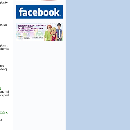
łosiły
ną ku
łości.
ademia
niu
wowej
u
ycznej
ci pod
omocy
ra