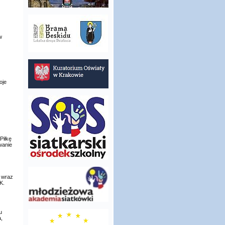
w
oje
Piłkę
wanie
 wraz
K.
u
,