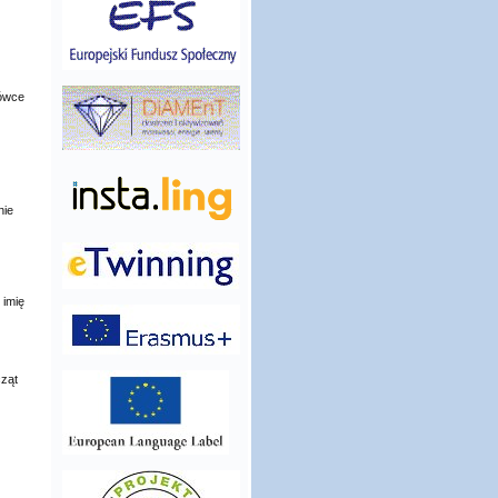
kówce
nie
 imię
cząt