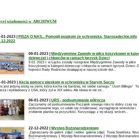
ęcej wiadomości w ARCHIWUM
-01-2023 |
PISZĄ O NAS... Pomogli psiakom ze schroniska, Starosądeckie.info
.12.2022
09-01-2023 |
Międzygminne Zawody w piłce koszykowej w kateg
dziewcząt i chłopców w ramach Igrzysk Dzieci
9.01. 2023 r. w Łącku zostały rozegrane Międzygminne Zawody w piłce
koszykowej w kategorii dziewcząt i chłopców w ramach Igrzysk Dzieci. D
hojności Rady Rodziców działającej w naszej szkole dot...
-01-2023 |
Akcja pomocy pieskom w schronisku w Starym Sączu
es jest jedyną istotą na ziemi, która kocha cię bardziej, niż siebie samego.” /Josh Billings/ T
arza i wykładowcy z USA, który żył w XIX wieku. Ale słowa te nie str...
06-01-2023 |
URS - podsumowanie półrocza
Zaczynamy od podsumowania Początek nowego roku to dobry czas na
podsumowanie tego, co udało się zrealizować, wyciągnięcie wniosków i
zrobienie planów na przyszłość. Korzystając z tej okazji, wrócim...
22-12-2022 |
Występ Bożonarodzeniowy
Zapraszamy do galerii zdjęć i wideo galeria zdjęć Tosia Sowińska Wys
Bożonarodzeniowy 1 Występ Bożonarodzeniowy 2 Występ Bożonarodze