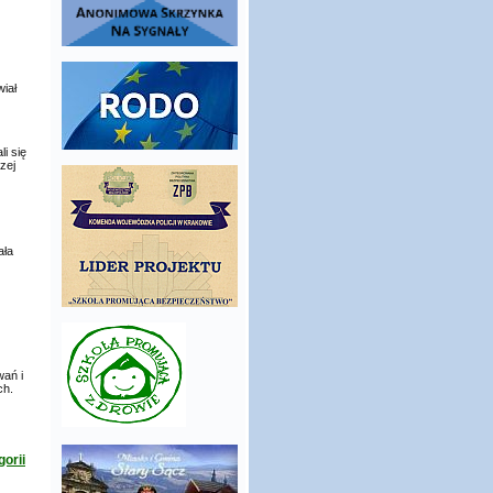
wiał
i się
zej
ała
wań i
ch.
orii