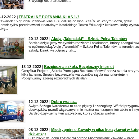
3 Występ Bożonarodzenio...
-12-2022 |
TEATRALNE DOZNANIA KLAS 1-3
zwartek 15 grudnia uczniowie klas 1-3 udali się do kina SOKÓŁ w Starym Sączu, gdzie
estniczyli w przedstawieniu teatralnym Katolickiego Teatru Edukacji z Krakowa, który wysta
ukę...
20-12-2022 |
Akcja „Talenciaki” – Szkoła Pełna Talentów
Bardzo dziękujemy wszystkim rodzicom i opiekunom, którzy zaangażowal
w ogólnopolską Akcję „Talenciaki” – Szkoła Pełna Talentów na terenie nas
szkoły. Dzięki współpracy tak...
13-12-2022 |
Bezpieczna szkoła. Bezpieczny Internet
Certyfikat Projektu „Szkoła Promująca Bezpieczeństwo” nasza szkoła otrzym
kilka lat temu. Sprawy bezpieczeństwa uczniów są dla nas priorytetem.
Podejmujemy szereg różnorodnych działań, ...
12-12-2022 |
Dobro wraca...
Święta Bożego Narodzenia to czas piękny i szczególny. Wśród przygoto
obowiązków przedświątecznych nie można nam zapomnieć także o inny
Bardzo dziękujemy tym wszystkim, którzy okazali wielkie ...
08-12-2022 |
Międzygminne Zawody w piłce koszykowej w kateg
dziewcząt
8.12.2022r. w Łącku zostały rozegrane Międzygminne Zawody w piłce