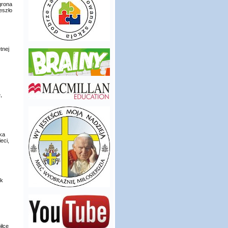
grona
eszło
tnej
,
lka
eci,
ek
iłce