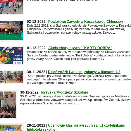
02-12-2022 |
Powiatowe Zawody w Koszykówce Chłopców
Dnia 2.12.2022. r. w Świniarsku odbyły się Powiatowe Zawody w Koszy
Chłopców. Do rywalizacji zgłosiły się zespoły z Krużlowej, Jazowska,
Świniarska i uczniowie reprezentujący naszą szkołę. Zawod...
01-12-2022 |
Akcja charytatywna "KARTY DOBRA"
Wolontariusze naszej szkoły w ramach współpracy ze Stowarzyszeniem
Sursum Corda rozdali jedenaście "Kart Dobra" Fundacji Biedronki na tere
gminy Stary Sącz. Celem akcji jest poprawa jakości ży...
30-11-2022 |
Dzień wróżb i wesołej zabawy w klasach 1-3
Stare polskie przysłowie mówi: “Na świętego Andrzeja błyska pannom
nadzieja”. I to właśnie 29 listopada panny zbierały się, by wywróżyć sobie
przyszłego małżonka oraz liczbę d...
30-11-2022 |
Igrzyska Młodzieży Szkolnej
30.11.2022r. w naszej szkole zostały rozegrane Gminne Igrzyska Młodzieży
Szkolnej w piłce koszykowej w kategorii dziewcząt i chłopców. Zespoły dziew
reprezentowała Szkoła Podstawowa z ...
28-11-2022 |
Uczniowie klas pierwszych są już czytelnikami
biblioteki szkolnej