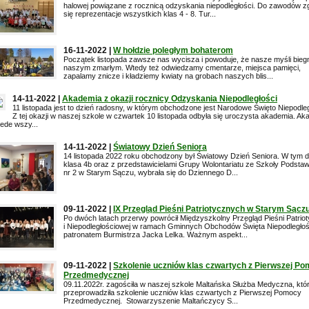
halowej powiązane z rocznicą odzyskania niepodległości. Do zawodów zg
się reprezentacje wszystkich klas 4 - 8. Tur...
16-11-2022 |
W hołdzie poległym bohaterom
Początek listopada zawsze nas wycisza i powoduje, że nasze myśli bieg
naszym zmarłym. Wtedy też odwiedzamy cmentarze, miejsca pamięci,
zapalamy znicze i kładziemy kwiaty na grobach naszych blis...
14-11-2022 |
Akademia z okazji rocznicy Odzyskania Niepodległości
11 listopada jest to dzień radosny, w którym obchodzone jest Narodowe Święto Niepodleg
Z tej okazji w naszej szkole w czwartek 10 listopada odbyła się uroczysta akademia. Ak
ede wszy...
14-11-2022 |
Światowy Dzień Seniora
14 listopada 2022 roku obchodzony był Światowy Dzień Seniora. W tym d
klasa 4b oraz z przedstawicielami Grupy Wolontariatu ze Szkoły Podsta
nr 2 w Starym Sączu, wybrała się do Dziennego D...
09-11-2022 |
IX Przegląd Pieśni Patriotycznych w Starym Sącz
Po dwóch latach przerwy powrócił Międzyszkolny Przegląd Pieśni Patriot
i Niepodległościowej w ramach Gminnych Obchodów Święta Niepodległoś
patronatem Burmistrza Jacka Lelka. Ważnym aspekt...
09-11-2022 |
Szkolenie uczniów klas czwartych z Pierwszej P
Przedmedycznej
09.11.2022r. zagościła w naszej szkole Maltańska Służba Medyczna, któ
przeprowadziła szkolenie uczniów klas czwartych z Pierwszej Pomocy
Przedmedycznej. Stowarzyszenie Maltańczycy S...