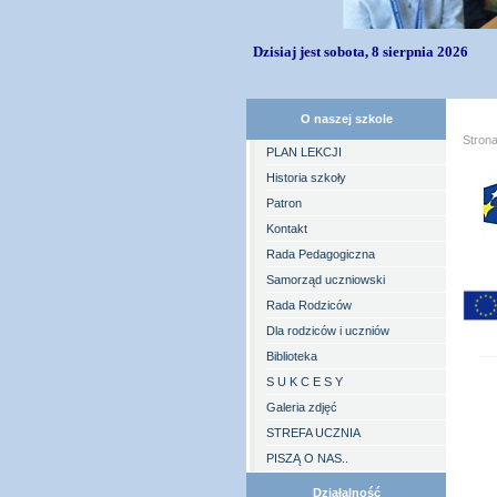
Dzisiaj jest sobota, 8 sierpnia 2026
O naszej szkole
Stron
PLAN LEKCJI
Historia szkoły
Patron
Kontakt
Rada Pedagogiczna
Samorząd uczniowski
Rada Rodziców
Dla rodziców i uczniów
Biblioteka
S U K C E S Y
Galeria zdjęć
STREFA UCZNIA
PISZĄ O NAS..
Działalność