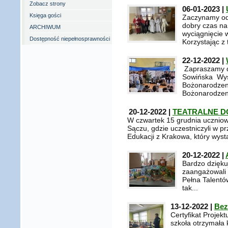
Zobacz strony
06-01-2023 |
Księga gości
Zaczynamy od
dobry czas na
ARCHIWUM
wyciągnięcie 
Dostępność niepełnosprawności
Korzystając z t
22-12-2022 |
Zapraszamy do
Sowińska Wys
Bożonarodzen
Bożonarodzeni
20-12-2022 |
TEATRALNE DO
W czwartek 15 grudnia uczniow
Sączu, gdzie uczestniczyli w pr
Edukacji z Krakowa, który wysta
20-12-2022 |
Bardzo dzięku
zaangażowali 
Pełna Talentów
tak...
13-12-2022 |
Bez
Certyfikat Projek
szkoła otrzymała 