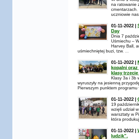
na ratowanie 
cmentarzach. 
uczniowie nasz
01-11-2022 |
Day
Dnia 7 paździ
Uśmiechu – Wo
Harvey Ball, 
uśmiechniętej buzi, tzw. ...
01-11-2022 |
kopalni oraz
klasy trzeci
Klasy 3a i 3b
wyruszyły na jesienną przygodę 
Pierwszym punktem programu wy
01-11-2022 |
19 październik
wzięli udział 
warsztaty w Pi
która produkuj
01-11-2022 |
ludzik”.