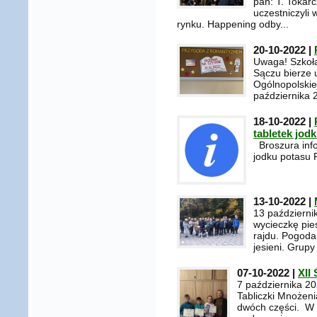
pań: T. Tokarc
uczestniczyl
rynku. Happening odby...
20-10-2022 |
Uwaga! Szkoła
Sączu bierze u
Ogólnopolskiej
października 2
18-10-2022 |
tabletek jod
Broszura info
jodku potasu 
13-10-2022 |
13 październik
wycieczkę pie
rajdu. Pogoda
jesieni. Grupy
07-10-2022 |
XII
7 października 20
Tabliczki Mnożeni
dwóch części. W 