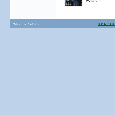
wydarzeni...
Odwiedzin :
1269567
K O N T A K
Prawa autorsk