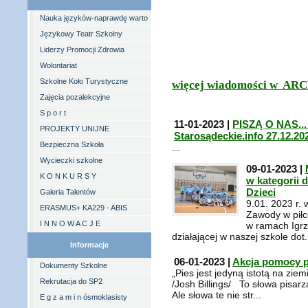
Nauka języków-naprawdę warto
Językowy Teatr Szkolny
Liderzy Promocji Zdrowia
Wolontariat
Szkolne Koło Turystyczne
więcej wiadomości w A
Zajęcia pozalekcyjne
S p o r t
11-01-2023 |
PISZĄ O NAS...
PROJEKTY UNIJNE
Starosądeckie.info 27.12.20
Bezpieczna Szkoła
...
Wycieczki szkolne
09-01-2023 |
K O N K U R S Y
w kategorii 
Dzieci
Galeria Talentów
9.01. 2023 r.
ERASMUS+ KA229 - ABIS
Zawody w piłc
I N N O W A C J E
w ramach Igrz
działającej w naszej szkole dot.
Informacje
06-01-2023 |
Akcja pomocy p
Dokumenty Szkolne
„Pies jest jedyną istotą na ziem
Rekrutacja do SP2
/Josh Billings/ To słowa pisarz
Ale słowa te nie str...
E g z a m i n ósmoklasisty