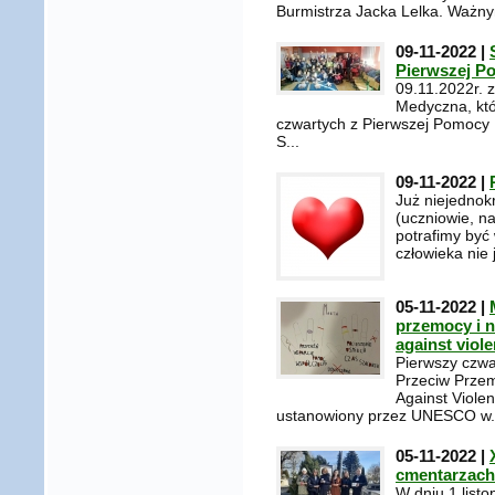
Burmistrza Jacka Lelka. Ważny
09-11-2022 |
Pierwszej P
09.11.2022r. 
Medyczna, któ
czwartych z Pierwszej Pomocy
S...
09-11-2022 |
Już niejednok
(uczniowie, na
potrafimy być 
człowieka nie 
05-11-2022 |
przemocy i n
against viol
Pierwszy czwa
Przeciw Przem
Against Violen
ustanowiony przez UNESCO w.
05-11-2022 |
cmentarzach
W dniu 1 listo