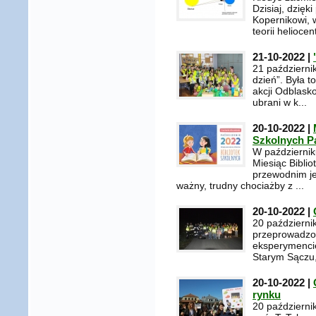
Dzisiaj, dzięk
Kopernikowi, 
teorii heliocen
21-10-2022 |
21 październi
dzień”. Była 
akcji Odblask
ubrani w k...
20-10-2022 |
Szkolnych Pa
W październik
Miesiąc Bibli
przewodnim je
ważny, trudny chociażby z ...
20-10-2022 |
20 październik
przeprowadzo
eksperymencie 
Starym Sączu, 
20-10-2022 |
rynku
20 październi