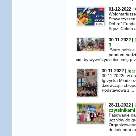
01-12-2022 |
Wolontariusze
Stowarzyszeni
Dobra" Fundac
Sącz. Celem ak
30-11-2022 |
3
Stare polskie
pannom nadziej
się, by wywróżyć sobie imię prz
30-11-2022 |
Igr
30.11.2022r. w n
Igrzyska Młodzież
dziewcząt i chło
Podstawowa z ...
28-11-2022 |
czytelnikami 
Pasowanie na c
uczniów do gro
Organizowane 
do kalendarza