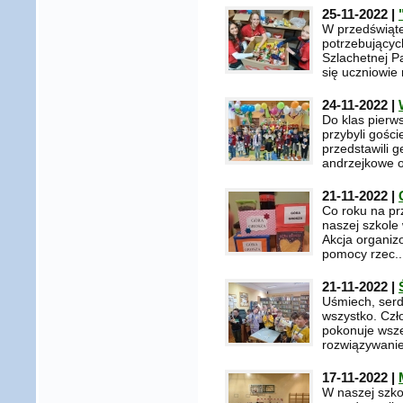
25-11-2022 |
W przedświąt
potrzebującyc
Szlachetnej P
się uczniowie n
24-11-2022 |
Do klas pierw
przybyli gości
przedstawili g
andrzejkowe or
21-11-2022 |
Co roku na pr
naszej szkol
Akcja organizo
pomocy rzec..
21-11-2022 |
Uśmiech, serd
wszystko. Czło
pokonuje wsze
rozwiązywanie 
17-11-2022 |
W naszej szko