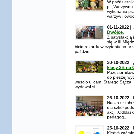
W październik
pt „Warzywno-
wykonaniu pra
warzyw i owoc
01-11-2022 |
Dwójce.
Z satysfakcją
się w III Międ
bicia rekordu w czytaniu na pr
paździer...
30-10-2022 |
klasy 3B na
Październikow
do pieszej wy
wesoło ulicami Starego Sącza, 
wydawał si...
26-10-2022 |
Nasza szkoła w
dla szkół po
akcji „Odblask
pedagog...
25-10-2022 |
Kiedyś zaćmien