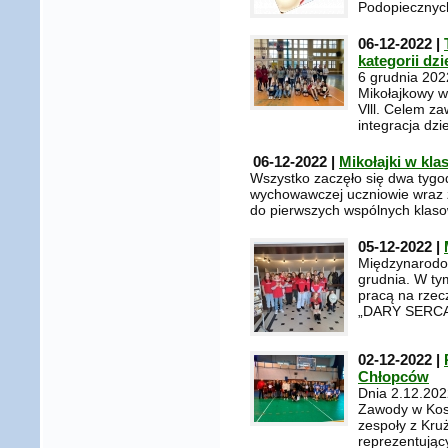
Podopiecznych
06-12-2022 |
kategorii dzi
6 grudnia 2022
Mikołajkowy w 
Vlll. Celem z
integracja dzi
06-12-2022 |
Mikołajki w klas
Wszystko zaczęło się dwa tygod
wychowawczej uczniowie wraz 
do pierwszych wspólnych klas
05-12-2022 |
Międzynarodo
grudnia. W ty
pracą na rzec
„DARY SERCA”,
02-12-2022 |
Chłopców
Dnia 2.12.202
Zawody w Kosz
zespoły z Kru
reprezentując