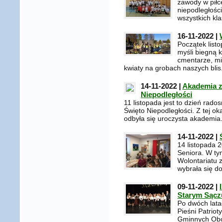
zawody w piłc
niepodległośc
wszystkich klas
16-11-2022 |
Początek list
myśli biegną
cmentarze, mi
kwiaty na grobach naszych blis.
14-11-2022 |
Akademia z
Niepodległości
11 listopada jest to dzień rad
Święto Niepodległości. Z tej ok
odbyła się uroczysta akademia
14-11-2022 |
14 listopada 
Seniora. W ty
Wolontariatu 
wybrała się d
09-11-2022 |
Starym Sącz
Po dwóch lata
Pieśni Patriot
Gminnych Obc