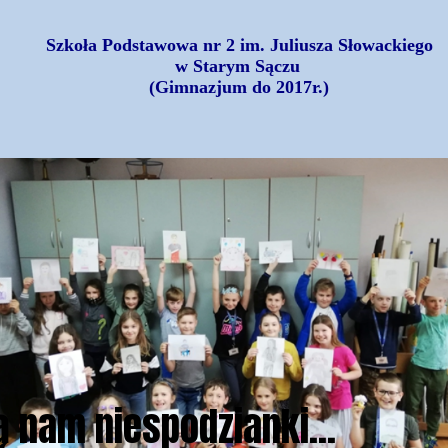
Szkoła Podstawowa nr 2 im. Juliusza Słowackiego
w Starym Sączu
(Gimnazjum do 2017r.)
ice robią nam niespodzianki..