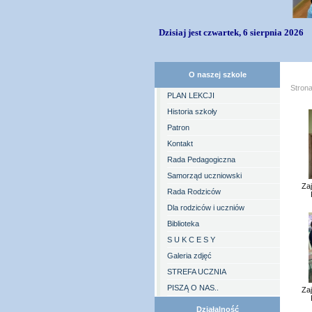
Dzisiaj jest czwartek, 6 sierpnia 2026
O naszej szkole
Stron
PLAN LEKCJI
Historia szkoły
Patron
Kontakt
Rada Pedagogiczna
Samorząd uczniowski
Zaj
Rada Rodziców
Dla rodziców i uczniów
Biblioteka
S U K C E S Y
Galeria zdjęć
STREFA UCZNIA
PISZĄ O NAS..
Zaj
Działalność