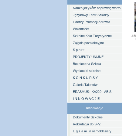
Nauka języków-naprawdę warto
Językowy Teatr Szkolny
Liderzy Promocji Zdrowia
Wolontariat
Zaj
Szkolne Koło Turystyczne
Zajęcia pozalekcyjne
S p o r t
PROJEKTY UNIJNE
Bezpieczna Szkoła
Wycieczki szkolne
K O N K U R S Y
Galeria Talentów
ERASMUS+ KA229 - ABIS
I N N O W A C J E
Informacje
Dokumenty Szkolne
Rekrutacja do SP2
E g z a m i n ósmoklasisty