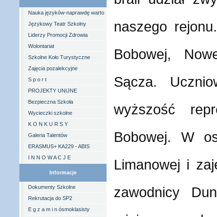
Nauka języków-naprawdę warto
naszego rejonu.
Językowy Teatr Szkolny
Liderzy Promocji Zdrowia
Wolontariat
Bobowej, Now
Szkolne Koło Turystyczne
Zajęcia pozalekcyjne
Sącza. Ucznio
S p o r t
PROJEKTY UNIJNE
Bezpieczna Szkoła
wyższość rep
Wycieczki szkolne
K O N K U R S Y
Bobowej. W os
Galeria Talentów
ERASMUS+ KA229 - ABIS
I N N O W A C J E
Limanowej i zaję
Informacje
Dokumenty Szkolne
zawodnicy Du
Rekrutacja do SP2
E g z a m i n ósmoklasisty