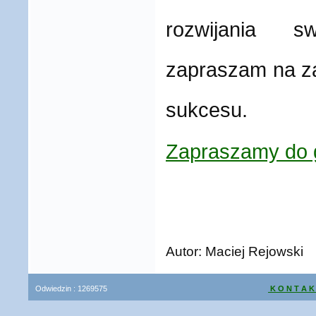
rozwijania sw
zapraszam na za
sukcesu.
Zapraszamy do g
Autor: Maciej Rejowski
Odwiedzin :
1269575
K O N T A K
Prawa autorsk