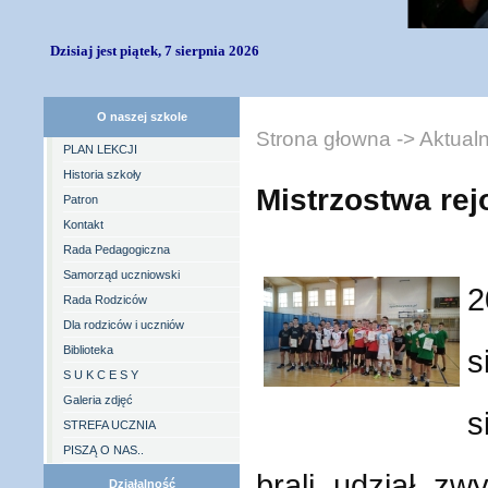
Dzisiaj jest piątek, 7 sierpnia 2026
O naszej szkole
Strona głowna
->
Aktual
PLAN LEKCJI
Historia szkoły
Mistrzostwa rej
Patron
Kontakt
Rada Pedagogiczna
Samorząd uczniowski
2
Rada Rodziców
Dla rodziców i uczniów
Biblioteka
s
S U K C E S Y
Galeria zdjęć
s
STREFA UCZNIA
PISZĄ O NAS..
brali udział z
Działalność