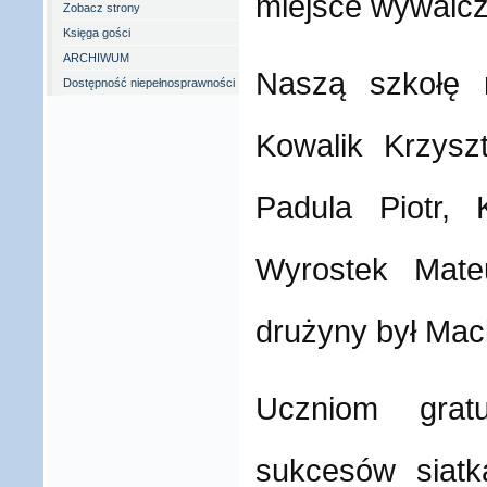
miejsce wywalcz
Zobacz strony
Księga gości
ARCHIWUM
Naszą szkołę r
Dostępność niepełnosprawności
Kowalik Krzyszt
Padula Piotr, 
Wyrostek Mat
drużyny był Maci
Uczniom gratu
sukcesów siatk