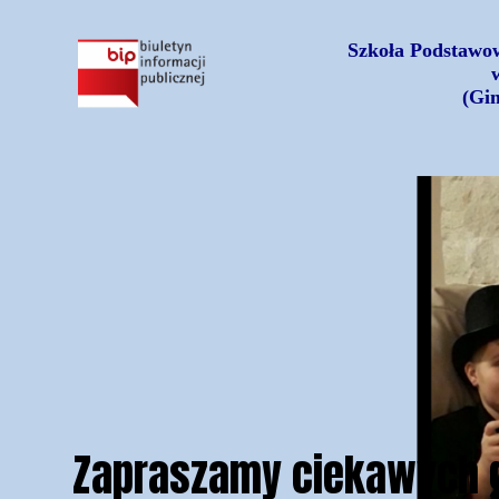
Szkoła Podstawow
(Gi
Zapraszamy ciekawych g