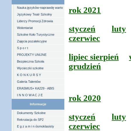
rok 2021
Nauka języków-naprawdę warto
Językowy Teatr Szkolny
Liderzy Promocji Zdrowia
styczeń
luty
Wolontariat
Szkolne Koło Turystyczne
czerwiec
Zajęcia pozalekcyjne
S p o r t
lipiec sierpień
PROJEKTY UNIJNE
Bezpieczna Szkoła
grudzień
Wycieczki szkolne
K O N K U R S Y
Galeria Talentów
ERASMUS+ KA229 - ABIS
I N N O W A C J E
rok 2020
Informacje
Dokumenty Szkolne
styczeń
luty
Rekrutacja do SP2
czerwiec
E g z a m i n ósmoklasisty