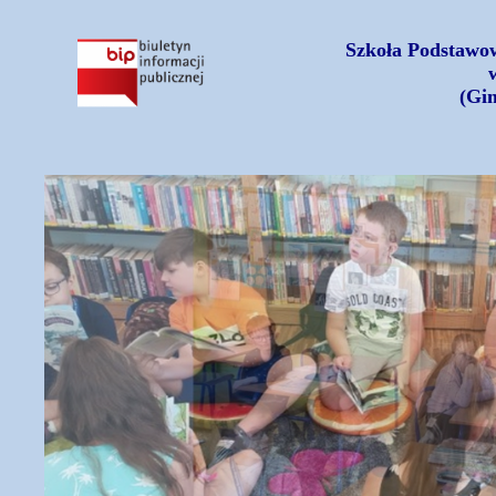
Szkoła Podstawow
(Gi
Czytamy książki...