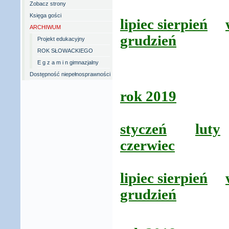
Zobacz strony
Księga gości
lipiec sierpień
ARCHIWUM
grudzień
Projekt edukacyjny
ROK SŁOWACKIEGO
E g z a m i n gimnazjalny
Dostępność niepełnosprawności
rok 2019
styczeń
luty
czerwiec
lipiec sierpień
grudzień