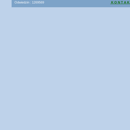
Odwiedzin :
1269569
K O N T A K
Prawa autorsk