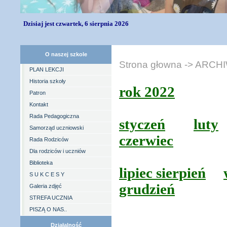
Dzisiaj jest czwartek, 6 sierpnia 2026
O naszej szkole
Strona głowna
-> ARCH
PLAN LEKCJI
Historia szkoły
rok 2022
Patron
Kontakt
Rada Pedagogiczna
styczeń
luty
Samorząd uczniowski
czerwiec
Rada Rodziców
Dla rodziców i uczniów
Biblioteka
lipiec sierpień
S U K C E S Y
grudzień
Galeria zdjęć
STREFA UCZNIA
PISZĄ O NAS..
Działalność